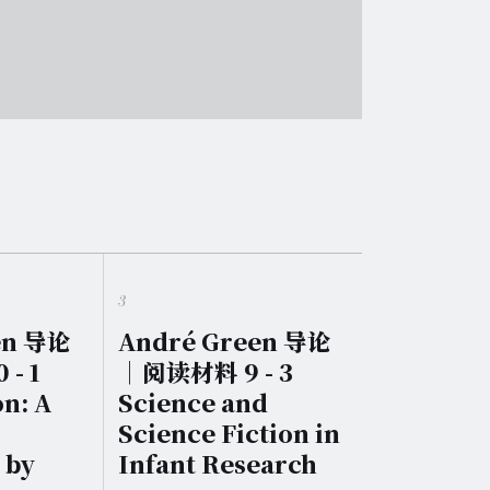
3
en 导论
André Green 导论
- 1
｜阅读材料 9 - 3
on: A
Science and
Science Fiction in
 by
Infant Research