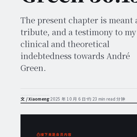
The present chapter is meant 
tribute, and a testimony to my
clinical and theoretical
indebtedness towards André
Green.
2025 年 10 月 6 日
约 23 min read 分钟
文 / Xiaomeng
接下来是会员内容