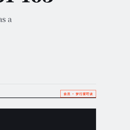
as a
会员 · 梦行家可读