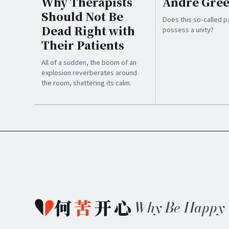
Why Therapists
André Gre
Should Not Be
Does this so-called p
Dead Right with
possess a unity?
Their Patients
All of a sudden, the boom of an
explosion reverberates around
the room, shattering its calm.
何
苦
开心
Why Be Happy