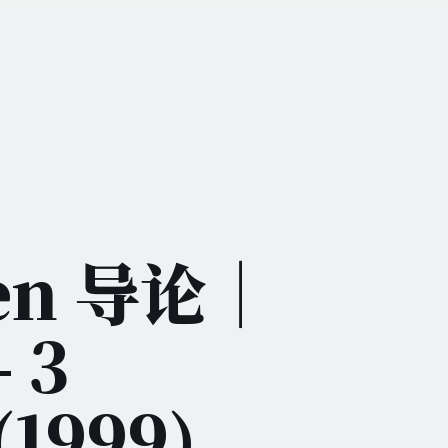
een 导论｜
 3
 (1999)