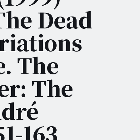
The Dead
riations
. The
er: The
ndré
51-163