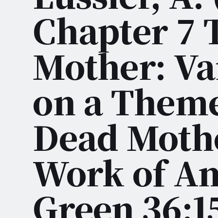
Chapter 7 
Mother: Va
on a Theme
Dead Moth
Work of A
Green 36:1