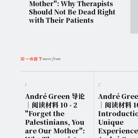
Mother": Why Therapists
Should Not Be Dead Right
with Their Patients
more from
同一命题下
1
2
André Green 导论
André Gre
｜阅读材料 10 - 2
｜阅读材料 10 
"Forget the
Introducti
Palestinians, You
Unique
are Our Mother":
Experience