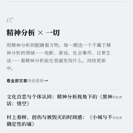
07
精神分析 × 一切
用精神分析的眼睛看万物。每一期选一个不属于精
神分析的领域——电影、游戏、社会事件、日常生
活——看精神分析能在里面发现什么。持续更新
中。
看全部文章
持续更新
→
文化自恋与个体认同：精神分析视角下的《黑神
免费
话：悟空》
村上春树、创伤与被毁灭的时间感：《小城与不
免费
确定性的墙》