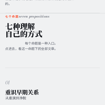
的。
seven propositions
七个命题
七种理解
自己的方式
每个命题是一种入口。
点进去，看这一命题下的全部文章。
01
重识早期关系
从重演到挣脱