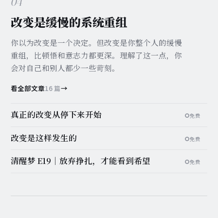
04
改变是缓慢的系统重组
你以为改变是一个决定。但改变是你整个人的缓慢
重组，比顿悟和意志力都更深。理解了这一点，你
会对自己和别人都少一些苛刻。
看全部文章
16 篇
→
真正的改变从停下来开始
免费
改变是这样发生的
免费
清醒梦 E19｜放弃挣扎，才能看到希望
免费