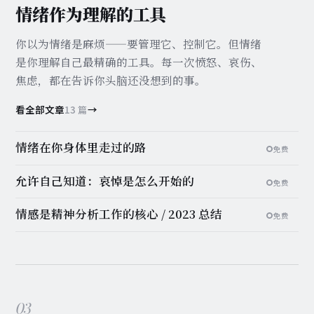
情绪作为理解的工具
你以为情绪是麻烦——要管理它、控制它。但情绪
是你理解自己最精确的工具。每一次愤怒、哀伤、
焦虑，都在告诉你头脑还没想到的事。
看全部文章
13 篇
→
情绪在你身体里走过的路
免费
允许自己知道：哀悼是怎么开始的
免费
情感是精神分析工作的核心 / 2023 总结
免费
03