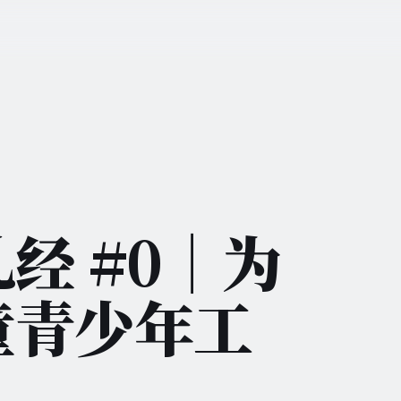
经 #0｜为
童青少年工