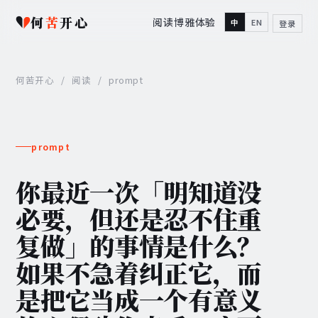
何
苦
开心
阅读
博雅
体验
中
EN
登录
何苦开心
/
阅读
/
prompt
prompt
你最近一次「明知道没
必要，但还是忍不住重
复做」的事情是什么？
如果不急着纠正它，而
是把它当成一个有意义