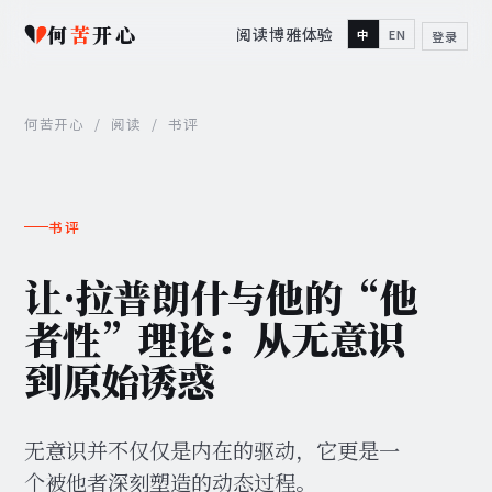
何
苦
开心
阅读
博雅
体验
中
EN
登录
何苦开心
/
阅读
/
书评
书评
让·拉普朗什与他的“他
者性”理论：从无意识
到原始诱惑
无意识并不仅仅是内在的驱动，它更是一
个被他者深刻塑造的动态过程。