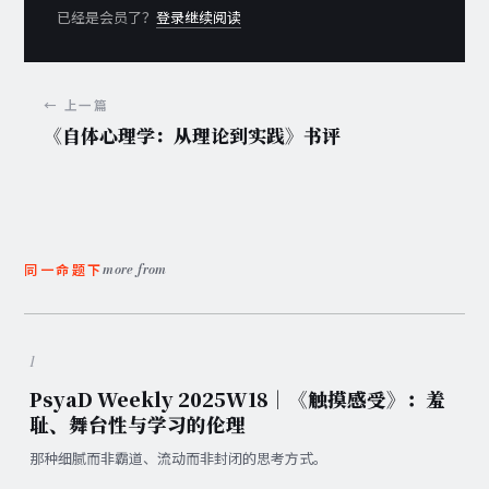
已经是会员了？
登录继续阅读
← 上一篇
《自体心理学：从理论到实践》书评
more from
同一命题下
1
PsyaD Weekly 2025W18｜《触摸感受》：羞
耻、舞台性与学习的伦理
那种细腻而非霸道、流动而非封闭的思考方式。