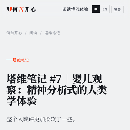
何
苦
开心
阅读
博雅
体验
中
EN
登录
何苦开心
/
阅读
/
塔维笔记
塔维笔记
塔维笔记 #7｜婴儿观
察：精神分析式的人类
学体验
整个人或许更加柔软了一些。