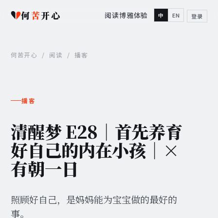
何
苦
开心
阅读
博雅
体验
中
EN
登录
何苦开心
/
阅读
/
播客
播客
清醒梦 E28｜首先养育
好自己的内在小孩｜×
有朝一日
照顾好自己，是妈妈能为宝宝做的最好的
事。