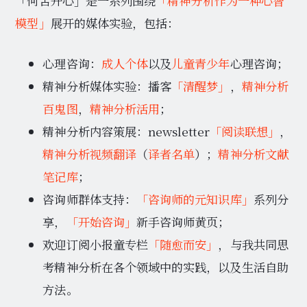
「何苦开心」是一系列围绕
「精神分析作为一种心智
模型」
展开的媒体实验，包括：
心理咨询：
成人个体
以及
儿童青少年
心理咨询；
精神分析媒体实验：播客
「清醒梦」
，
精神分析
百鬼图
，
精神分析活用
；
精神分析内容策展：newsletter
「阅读联想」
，
精神分析视频翻译
（
译者名单
）；
精神分析文献
笔记库
；
咨询师群体支持：
「咨询师的元知识库」
系列分
享，
「开始咨询」
新手咨询师黄页；
欢迎订阅小报童专栏
「随愈而安」
，与我共同思
考精神分析在各个领域中的实践，以及生活自助
方法。