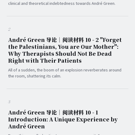
clinical and theoretical indebtedness towards André Green.
2
André Green 导论｜阅读材料 10 - 2 "Forget
the Palestinians, You are Our Mother":
Why Therapists Should Not Be Dead
Right with Their Patients
All of a sudden, the boom of an explosion reverberates around
the room, shattering its calm.
3
André Green 导论｜阅读材料 10 - 1
Introduction: A Unique Experience by
André Green