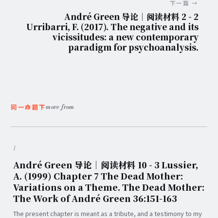
下一篇 →
André Green 导论｜阅读材料 2 - 2
Urribarri, F. (2017). The negative and its
vicissitudes: a new contemporary
paradigm for psychoanalysis.
more from
同一命题下
1
André Green 导论｜阅读材料 10 - 3 Lussier,
A. (1999) Chapter 7 The Dead Mother:
Variations on a Theme. The Dead Mother:
The Work of André Green 36:151-163
The present chapter is meant as a tribute, and a testimony to my