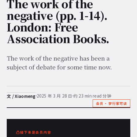
The work of the
negative (pp. 1-14).
London: Free
Association Books.
The work of the negative has been a
subject of debate for some time now.
2025 年 3 月 28 日
约 23 min read 分钟
文 / Xiaomeng
会员 · 梦行家可读
接下来是会员内容