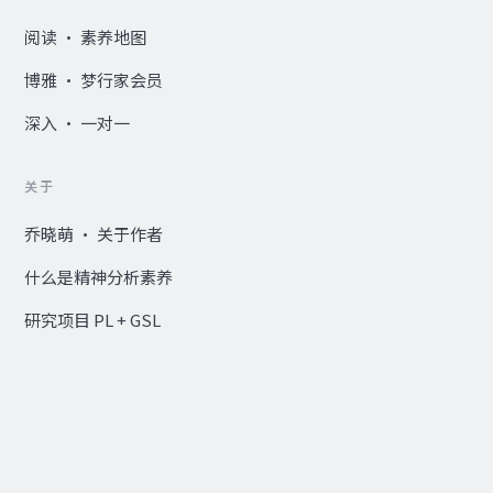
阅读 · 素养地图
博雅 · 梦行家会员
深入 · 一对一
关于
乔晓萌 · 关于作者
什么是精神分析素养
研究项目 PL + GSL
Research Hub — EN ↗
© 2020–2026 何苦开心 · 乔晓萌