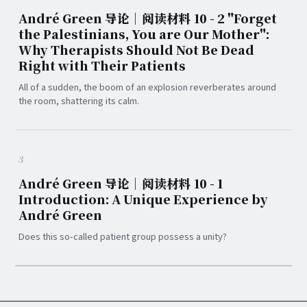
André Green 导论｜阅读材料 10 - 2 "Forget
the Palestinians, You are Our Mother":
Why Therapists Should Not Be Dead
Right with Their Patients
All of a sudden, the boom of an explosion reverberates around
the room, shattering its calm.
3
André Green 导论｜阅读材料 10 - 1
Introduction: A Unique Experience by
André Green
Does this so-called patient group possess a unity?