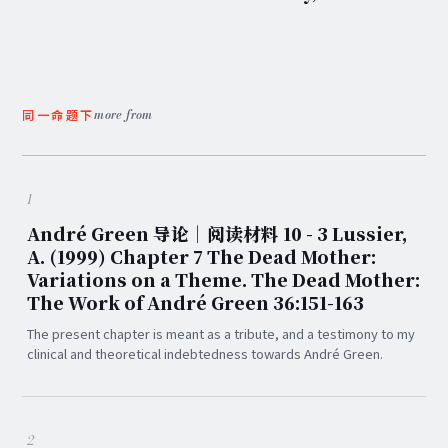
more from
同一命题下
1
André Green 导论｜阅读材料 10 - 3 Lussier,
A. (1999) Chapter 7 The Dead Mother:
Variations on a Theme. The Dead Mother:
The Work of André Green 36:151-163
The present chapter is meant as a tribute, and a testimony to my
clinical and theoretical indebtedness towards André Green.
2