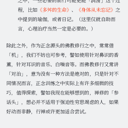
之中，一些必要的前行可能更能「润滑」这个过
程，比如
《多舛的生命》
、
《身体从未忘记》
之
中提到的瑜伽，或者日记。（这里仅就自助而
言，心理治疗当然一定是必要的。）
除此之外，作为正念源头的佛教修行之中，常常借
「机」，我们不妨也可参考，譬如使用针对鼻识的香
薰，针对耳识的音乐、白噪音等。而佛教修行又常讲
「对治」，意为没有一种方法是绝对的，只是针对不
同情况而言，正念训练之中实际上有许多细微的技
巧，值得探索，譬如我现在能够想到的，禅修的「参
话头」，想必并不适用于强迫性穷思竭虑的人，如果
好动而非静，行禅或许更加适合尝试。