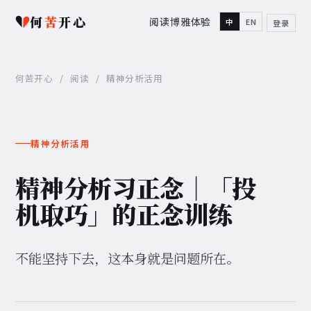
何
苦
开心
阅读
博雅
体验
中
EN
登录
何苦开心
/
阅读
/
精神分析活用
精神分析活用
精神分析习正念｜「投
机取巧」的正念训练
不能坚持下去，这本身就是问题所在。