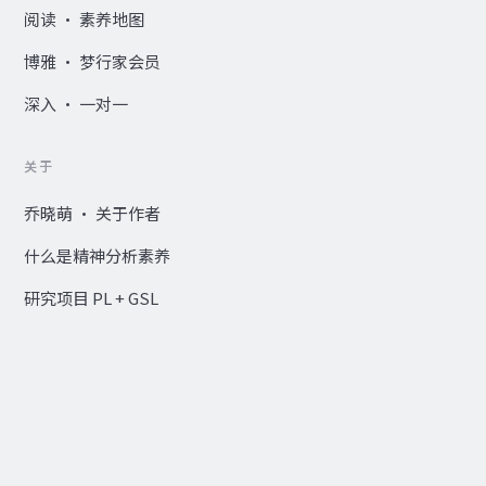
阅读 · 素养地图
博雅 · 梦行家会员
深入 · 一对一
关于
乔晓萌 · 关于作者
什么是精神分析素养
研究项目 PL + GSL
Research Hub — EN ↗
© 2020–2026 何苦开心 · 乔晓萌