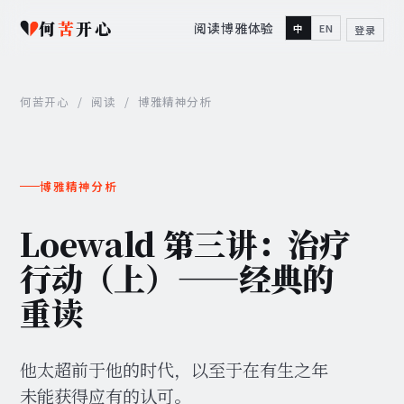
何
苦
开心
阅读
博雅
体验
中
EN
登录
何苦开心
/
阅读
/
博雅精神分析
博雅精神分析
Loewald 第三讲：治疗
行动（上）——经典的
重读
他太超前于他的时代，以至于在有生之年
未能获得应有的认可。