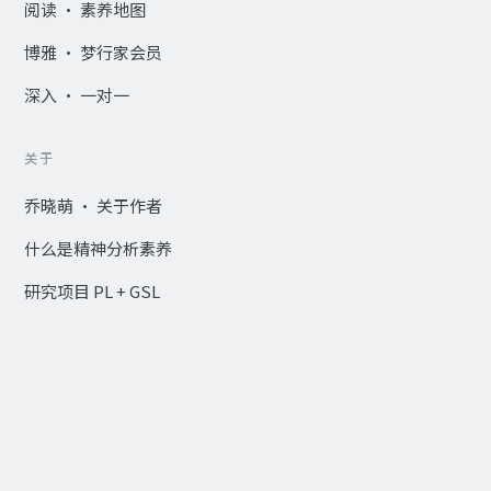
阅读 · 素养地图
博雅 · 梦行家会员
深入 · 一对一
关于
乔晓萌 · 关于作者
什么是精神分析素养
研究项目 PL + GSL
Research Hub — EN ↗
© 2020–2026 何苦开心 · 乔晓萌