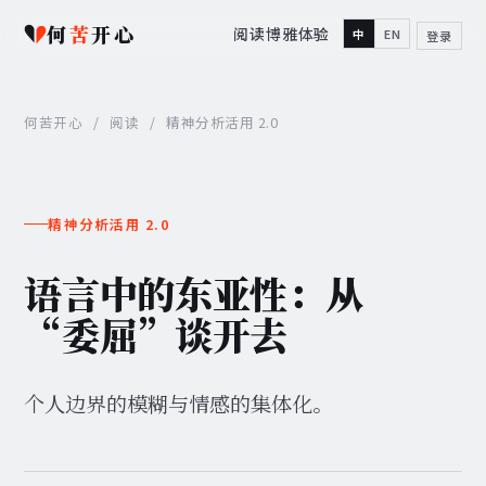
何
苦
开心
阅读
博雅
体验
中
EN
登录
何苦开心
/
阅读
/
精神分析活用 2.0
精神分析活用 2.0
语言中的东亚性：从
“委屈”谈开去
个人边界的模糊与情感的集体化。