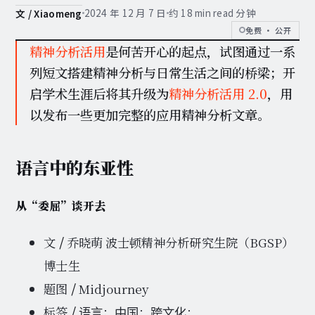
2024 年 12 月 7 日
约 18 min read 分钟
文 / Xiaomeng
免费 · 公开
精神分析活用
是何苦开心的起点，试图通过一系
列短文搭建精神分析与日常生活之间的桥梁；开
启学术生涯后将其升级为
精神分析活用 2.0
，用
以发布一些更加完整的应用精神分析文章。
语言中的东亚性
从“委屈”谈开去
文
/
乔晓萌 波士顿精神分析研究生院（BGSP）
博士生
题图
/
Midjourney
标签
/
；
；
；
语言
中国
跨文化