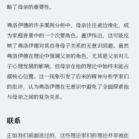
略了母亲的重要性。
弗洛伊德的许多案例分析中，母亲往往被边缘化，成
为家庭背景中的一个次要角色。盖伊指出，这可能反
映了弗洛伊德对其自身母子关系的无意识回避。虽然
弗洛伊德在理论中强调父亲的角色，尤其是父亲对儿
子心理发展的影响，但母亲在他的理论中始终未能占
据核心位置。这一现象引发了后来的精神分析学家们
的批评，认为弗洛伊德在无意识中避免了全面探索他
与母亲之间的复杂关系。
联系
正如我们前面说过的，这些理论家们的理论并非彼此