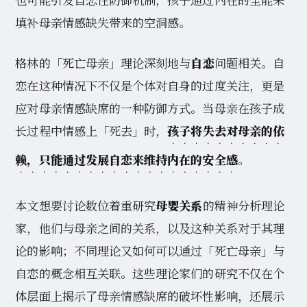
填补母亲情感缺失带来的空洞感。
格林的「死亡母亲」理论深刻地与
自恋
问题相关。自
恋在这种情况下不仅是个体对自身的过度关注，更是
应对母亲情感缺席的一种防御方式。当母亲在孩子成
长过程中情感上「死去」时，
孩子将失去对母亲的依
赖，只能通过发展自恋来维持内在的安全感
。
本文想要讨论数位着重研究
母婴关系
的精神分析理论
家，他们与母亲之间的关系，以及这种关系对于其理
论的影响；不同理论又如何可以通过「死亡母亲」与
自恋的概念相互关联。这些理论家们的研究不仅在个
体层面上揭示了母亲情感缺席的破坏性影响，还展示