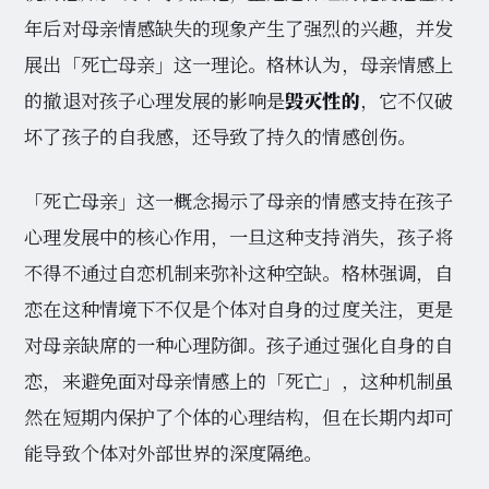
年后对母亲情感缺失的现象产生了强烈的兴趣，并发
展出「死亡母亲」这一理论。格林认为，母亲情感上
的撤退对孩子心理发展的影响是
毁灭性的
，它不仅破
坏了孩子的自我感，还导致了持久的情感创伤。
「死亡母亲」这一概念揭示了母亲的情感支持在孩子
心理发展中的核心作用，一旦这种支持消失，孩子将
不得不通过自恋机制来弥补这种空缺。格林强调，自
恋在这种情境下不仅是个体对自身的过度关注，更是
对母亲缺席的一种心理防御。孩子通过强化自身的自
恋，来避免面对母亲情感上的「死亡」，这种机制虽
然在短期内保护了个体的心理结构，但在长期内却可
能导致个体对外部世界的深度隔绝。