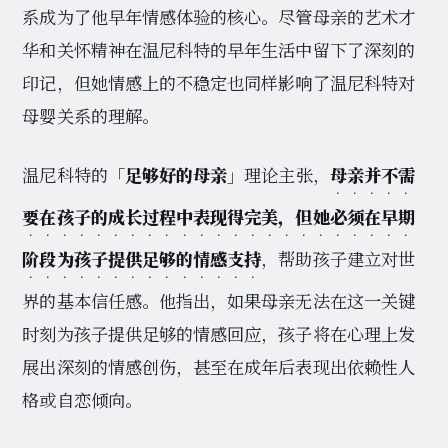
系成为了他早年情感体验的核心。尽管母亲的艺术才
华和关怀精神在温尼科特的早年生活中留下了深刻的
印记，但她情感上的不稳定也同样影响了温尼科特对
母婴关系的理解。
温尼科特的「
足够好的母亲
」理论主张，
母亲并不需
要在孩子的成长过程中表现得完美，但她必须在早期
阶段为孩子提供足够的情感支持
，帮助孩子建立对世
界的基本信任感。他指出，如果母亲无法在这一关键
时刻为孩子提供足够的情感回应，孩子将在心理上发
展出深刻的情感创伤，甚至在成年后表现出依赖性人
格或自恋倾向。