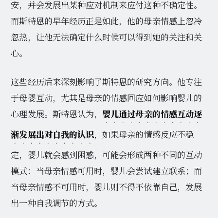
安，并会发展出某种应对机制来应付这种不确定性。
而斯特恩的早年经历正是如此，他的母亲情感上忽冷
忽热，让他无法确定什么时候可以得到她的关注和关
心。
这些经历后来深刻影响了斯特恩的研究方向。他专注
于母婴互动，尤其是母亲的情感回应如何影响婴儿的
心理发展。斯特恩认为，
婴儿通过母亲的情感互动逐
渐发展出对自我的认识
，如果母亲的情感反应不稳
定，婴儿就会感到困惑，可能会形成两种不同的互动
模式：当母亲情感可用时，婴儿会尝试建立联系；而
当母亲情感不可用时，婴儿则不得不依靠自己，发展
出一种自我调节的方式。