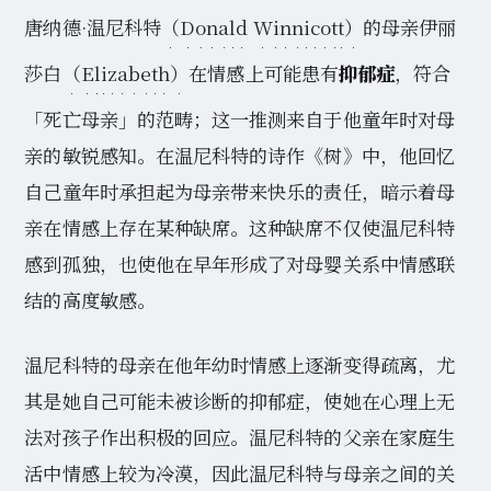
唐纳德·温尼科特
（Donald Winnicott）
的母亲伊丽
莎白
（Elizabeth）
在情感上可能患有
抑郁症
，符合
「死亡母亲」的范畴；这一推测来自于他童年时对母
亲的敏锐感知。在温尼科特的诗作《树》中，他回忆
自己童年时承担起为母亲带来快乐的责任，暗示着母
亲在情感上存在某种缺席。这种缺席不仅使温尼科特
感到孤独，也使他在早年形成了对母婴关系中情感联
结的高度敏感。
温尼科特的母亲在他年幼时情感上逐渐变得疏离，尤
其是她自己可能未被诊断的抑郁症，使她在心理上无
法对孩子作出积极的回应。温尼科特的父亲在家庭生
活中情感上较为冷漠，因此温尼科特与母亲之间的关