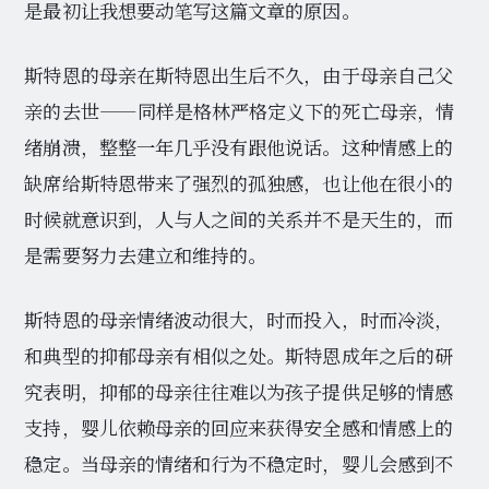
是最初让我想要动笔写这篇文章的原因。
斯特恩的母亲在斯特恩出生后不久，由于母亲自己父
亲的去世——同样是格林严格定义下的死亡母亲，情
绪崩溃，整整一年几乎没有跟他说话。这种情感上的
缺席给斯特恩带来了强烈的孤独感，也让他在很小的
时候就意识到，人与人之间的关系并不是天生的，而
是需要努力去建立和维持的。
斯特恩的母亲情绪波动很大，时而投入，时而冷淡，
和典型的抑郁母亲有相似之处。斯特恩成年之后的研
究表明，抑郁的母亲往往难以为孩子提供足够的情感
支持，婴儿依赖母亲的回应来获得安全感和情感上的
稳定。当母亲的情绪和行为不稳定时，婴儿会感到不