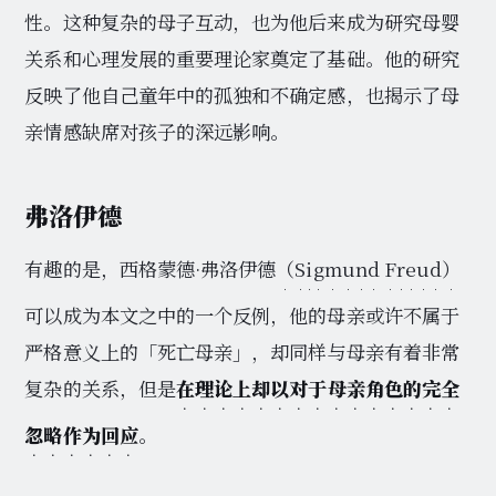
性。这种复杂的母子互动，也为他后来成为研究母婴
关系和心理发展的重要理论家奠定了基础。他的研究
反映了他自己童年中的孤独和不确定感，也揭示了母
亲情感缺席对孩子的深远影响。
弗洛伊德
有趣的是，西格蒙德·弗洛伊德
（Sigmund Freud）
可以成为本文之中的一个反例，他的母亲或许不属于
严格意义上的「死亡母亲」，却同样与母亲有着非常
复杂的关系，但是
在理论上却以对于母亲角色的完全
忽略作为回应
。