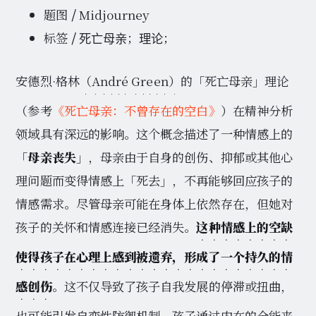
题图
/
Midjourney
标签
/
；
；
死亡母亲
理论
安德烈·格林
（André Green）
的「死亡母亲」理论
（参考
《死亡母亲：不曾存在的空白》
）在精神分析
领域具有深远的影响。这个概念描述了一种情感上的
「
母亲丧失
」，母亲由于自身的创伤、抑郁或其他心
理问题而变得情感上「死去」，不再能够回应孩子的
情感需求。尽管母亲可能在身体上依然存在，但她对
孩子的关怀和情感连接已经消失。
这种情感上的空缺
使得孩子在心理上感到被遗弃，形成了一个持久的情
感创伤
。这不仅导致了孩子自我发展的停滞或扭曲，
也可能引发自恋性防御机制，孩子通过内在的全能来