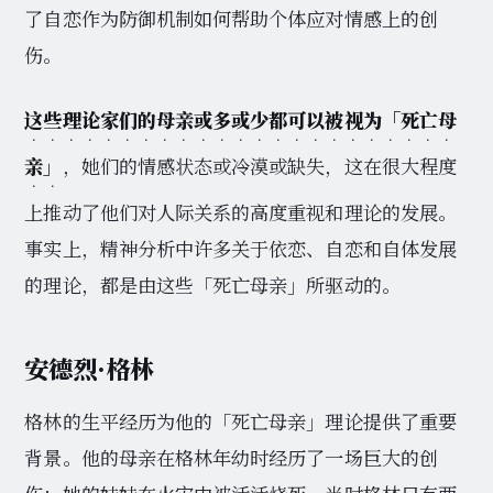
了自恋作为防御机制如何帮助个体应对情感上的创
伤。
这些理论家们的母亲或多或少都可以被视为「死亡母
亲」
，她们的情感状态或冷漠或缺失，这在很大程度
上推动了他们对人际关系的高度重视和理论的发展。
事实上，精神分析中许多关于依恋、自恋和自体发展
的理论，都是由这些「死亡母亲」所驱动的。
安德烈·格林
格林的生平经历为他的「死亡母亲」理论提供了重要
背景。他的母亲在格林年幼时经历了一场巨大的创