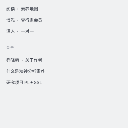
阅读 · 素养地图
博雅 · 梦行家会员
深入 · 一对一
关于
乔晓萌 · 关于作者
什么是精神分析素养
研究项目 PL + GSL
Research Hub — EN ↗
© 2020–2026 何苦开心 · 乔晓萌