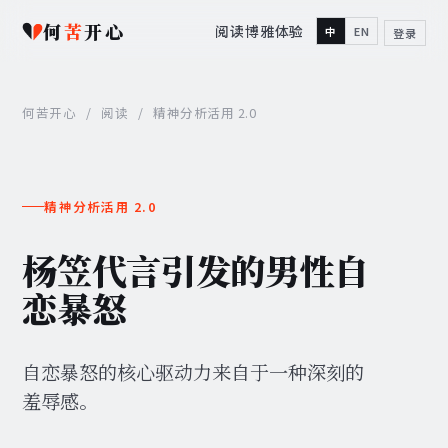
何
苦
开心
阅读
博雅
体验
中
EN
登录
何苦开心
/
阅读
/
精神分析活用 2.0
精神分析活用 2.0
杨笠代言引发的男性自
恋暴怒
自恋暴怒的核心驱动力来自于一种深刻的
羞辱感。