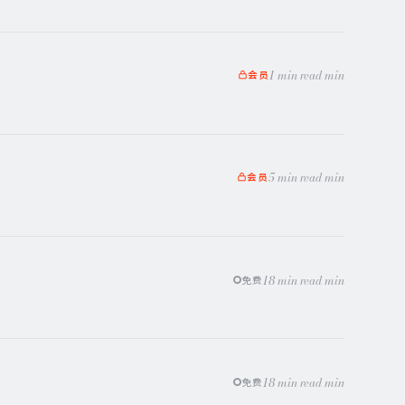
1 min read min
会员
5 min read min
会员
18 min read min
免费
18 min read min
免费