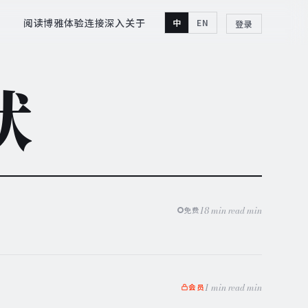
阅读
博雅
体验
连接
深入
关于
中
EN
登录
状
18 min read min
免费
1 min read min
会员