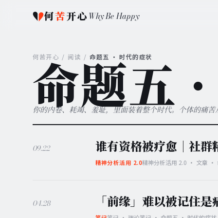
何
苦
开心
Why Be Happy
命题五 
何苦开心
/
阅读
/
命题五 · 时代的症状
你的内卷、耗竭、羞耻，里面装着整个时代。个体的痛苦
谁有资格被疗愈｜社群精
09.22
精神分析活用 2.0 · 文章 
精神分析活用 2.0
「前缘」难以被记住是
04.28
笔记 · 理论笔记 · 命题五 · 时代的症状
笔记